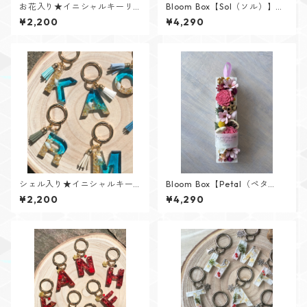
お花入り★イニシャルキーリ
Bloom Box【Sol（ソル）】メ
ング【Flower Jewelシリー
ッセージカード付けられます✨
¥2,200
¥4,290
ズ】
シェル入り★イニシャルキー
Bloom Box【Petal（ペタ
リング【Cristal Oceanシリー
ル）】メッセージカード付け
¥2,200
¥4,290
ズ】
られます✨