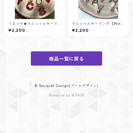
うるツヤ★イニシャルキーリ
イニシャルキーリング【Wint
ング【Glitter Heartシリー
er Memoryシリーズ】
¥2,200
¥2,200
ズ】
商品一覧に戻る
© Bouquet Design(ブーケデザイン)
Powered by