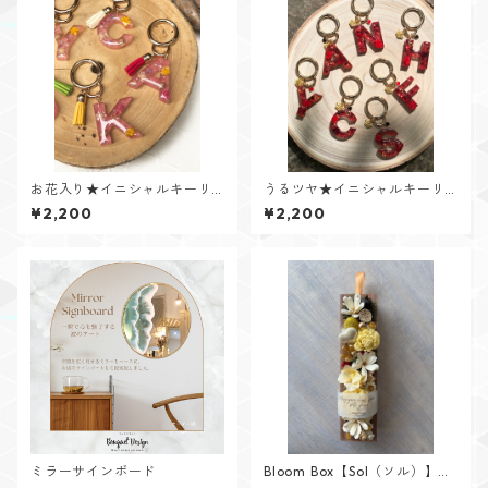
お花入り★イニシャルキーリ
うるツヤ★イニシャルキーリ
ング【Flower Jewelシリー
ング【Glitter Heartシリー
¥2,200
¥2,200
ズ】
ズ】
ミラーサインボード
Bloom Box【Sol（ソル）】メ
ッセージカード付けられます✨