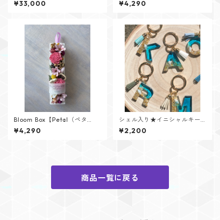
¥33,000
¥4,290
Bloom Box【Petal（ペタ
シェル入り★イニシャルキー
ル）】メッセージカード付け
リング【Cristal Oceanシリー
¥4,290
¥2,200
られます✨
ズ】
商品一覧に戻る