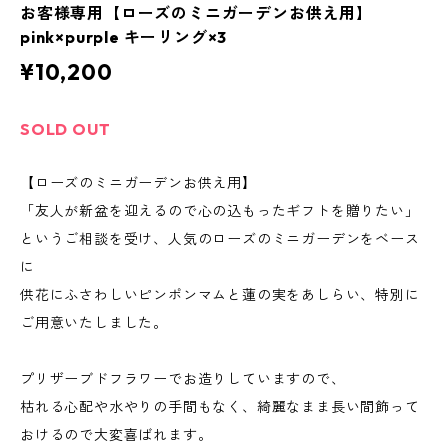
お客様専用【ローズのミニガーデンお供え用】
pink×purple キーリング×3
¥10,200
SOLD OUT
【ローズのミニガーデンお供え用】
「友人が新盆を迎えるので心の込もったギフトを贈りたい」
というご相談を受け、人気のローズのミニガーデンをベース
に
供花にふさわしいピンポンマムと蓮の実をあしらい、特別に
ご用意いたしました。
プリザーブドフラワーでお造りしていますので、
枯れる心配や水やりの手間もなく、綺麗なまま長い間飾って
おけるので大変喜ばれます。