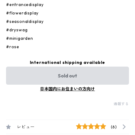
#entrancedisplay
#flowerdisplay
#seasonaldisplay
#dryswag
#minigarden
#rose
International shipping available
Sold out
日本国内にお住まいの方向け
通報する
レビュー
(6)