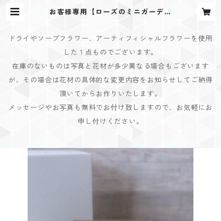
お客様専用【ローズのミニガーデン
お供え用】pink×purple キーリン
グ×3 | Bouquet Design(ブーケデ
ザイン)
ドライやソープフラワー、アーティフィシャルフラワーを使用
した１点ものでございます。
在庫のないものは写真と花材が多少異なる場合もございます
が、その場合は花材の具体的な変更内容をお知らせしてご納得
頂いてからお作りいたします。
メッセージやお写真も無料でお付け致しますので、お気軽にお
申し付けください。