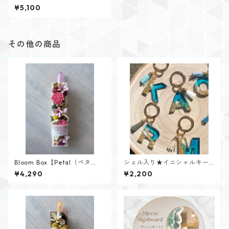
¥5,100
その他の商品
Bloom Box【Petal（ペタ
シェル入り★イニシャルキー
ル）】メッセージカード付け
リング【Cristal Oceanシリー
¥4,290
¥2,200
られます✨
ズ】