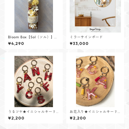
Bloom Box【Sol（ソル）】メ
ミラーサインボード
ッセージカード付けられます✨
¥4,290
¥33,000
うるツヤ★イニシャルキーリ
お花入り★イニシャルキーリ
ング【Glitter Heartシリー
ング【Flower Jewelシリー
¥2,200
¥2,200
ズ】
ズ】