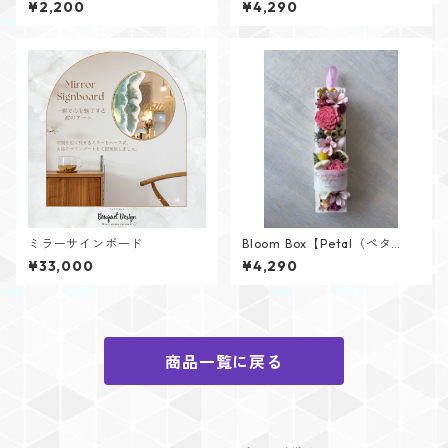
¥2,200
¥4,290
ズ】
ミラーサインボード
Bloom Box【Petal（ペタ
ル）】メッセージカード付け
¥33,000
¥4,290
られます✨
商品一覧に戻る