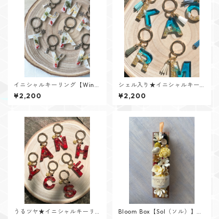
イニシャルキーリング【Wint
シェル入り★イニシャルキー
er Memoryシリーズ】
リング【Cristal Oceanシリー
¥2,200
¥2,200
ズ】
うるツヤ★イニシャルキーリ
Bloom Box【Sol（ソル）】メ
ング【Glitter Heartシリー
ッセージカード付けられます✨