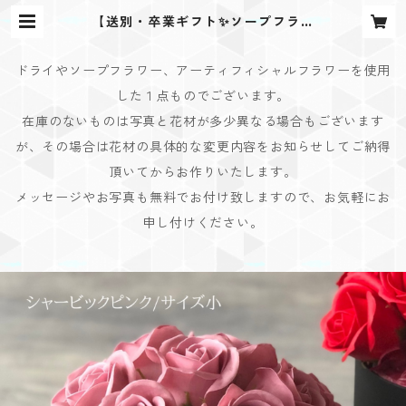
【送別・卒業ギフト✨ソープフラワ
ーアレンジ】シャービックピンク小
| Bouquet Design(ブーケデザイ
ン)
ドライやソープフラワー、アーティフィシャルフラワーを使用
した１点ものでございます。
在庫のないものは写真と花材が多少異なる場合もございます
が、その場合は花材の具体的な変更内容をお知らせしてご納得
頂いてからお作りいたします。
メッセージやお写真も無料でお付け致しますので、お気軽にお
申し付けください。