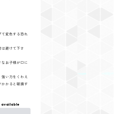
げて変色する恐れ
管は避けて下さ
さなお子様が口に
。
、強い力をくわえ
がかかると破損す
 available