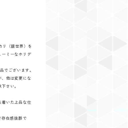
カリ（銀世界）を
ューミーなホリデ
商品でございます。
が、他は変更にな
承下さい。
ち着いた上品な仕
で存在感抜群で