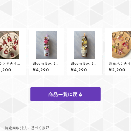
るツヤ★イニ
Bloom Box【Pe
Bloom Box【So
お花入り★
ャルキーリン
tal（ペタ
l（ソル）】メッ
シャルキー
2,200
¥4,290
¥4,290
¥2,200
Glitter He
ル）】メッセー
セージカード付
グ【Flower 
rtシリーズ】
ジカード付けら
けられます✨
welシリーズ
れます✨
商品一覧に戻る
特定商取引法に基づく表記