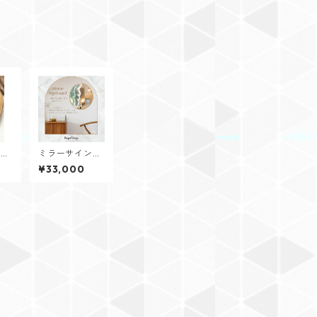
イニ
ミラーサインボ
リン
ード
¥33,000
Je
】