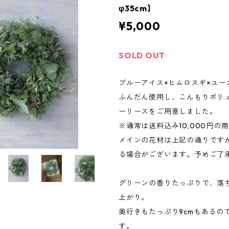
φ35cm】
¥5,000
SOLD OUT
ブルーアイス×ヒムロスギ×ユー
ふんだん使用し、こんもりボリ
ーリースをご用意しました。
※通常は送料込み10,000円の
メインの花材は上記の通りです
る場合がございます。予めご了
グリーンの香りたっぷりで、落
上がり。
奥行きもたっぷり9cmもあるの
す。