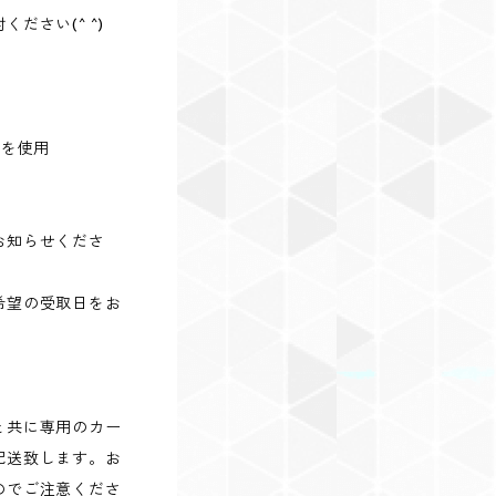
ださい(^ ^)
mを使用
お知らせくださ
希望の受取日をお
と共に専用のカー
配送致します。お
のでご注意くださ