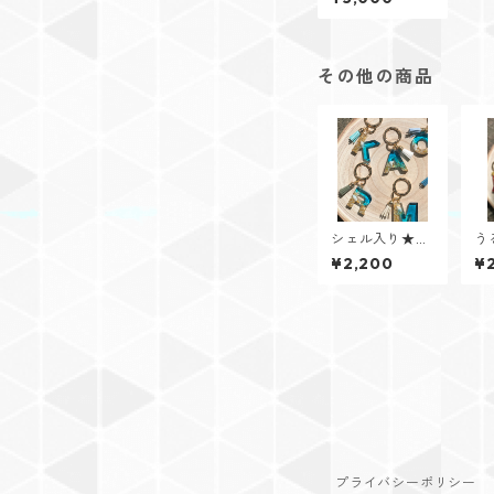
リースφ35cm】
その他の商品
シェル入り★イ
う
ニシャルキーリ
シ
¥2,200
¥
ング【Cristal
グ【
Oceanシリー
a
ズ】
プライバシーポリシー