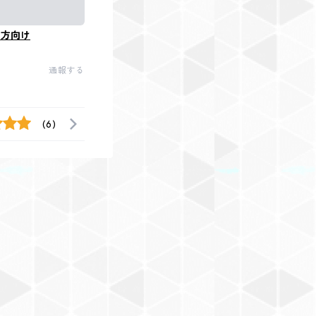
の方向け
通報する
(6)