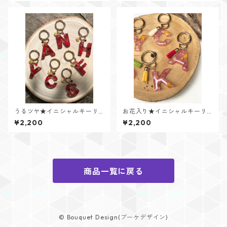
うるツヤ★イニシャルキーリ
お花入り★イニシャルキーリ
ング【Glitter Heartシリー
ング【Flower Jewelシリー
¥2,200
¥2,200
ズ】
ズ】
商品一覧に戻る
© Bouquet Design(ブーケデザイン)