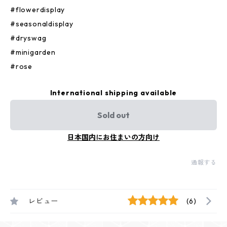
#flowerdisplay
#seasonaldisplay
#dryswag
#minigarden
#rose
International shipping available
Sold out
日本国内にお住まいの方向け
通報する
レビュー
(6)