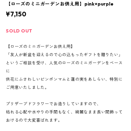
【ローズのミニガーデンお供え用】pink×purple
¥7,150
SOLD OUT
【ローズのミニガーデンお供え用】
「友人が新盆を迎えるので心の込もったギフトを贈りたい」
というご相談を受け、人気のローズのミニガーデンをベース
に
供花にふさわしいピンポンマムと蓮の実をあしらい、特別に
ご用意いたしました。
プリザーブドフラワーでお造りしていますので、
枯れる心配や水やりの手間もなく、綺麗なまま長い間飾って
おけるので大変喜ばれます。