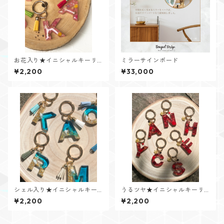
お花入り★イニシャルキーリ
ミラーサインボード
ング【Flower Jewelシリー
¥2,200
¥33,000
ズ】
シェル入り★イニシャルキー
うるツヤ★イニシャルキーリ
リング【Cristal Oceanシリー
ング【Glitter Heartシリー
¥2,200
¥2,200
ズ】
ズ】