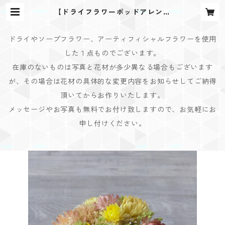
【ドライフラワーポッドアレンジ
D】vivid pink&light pink pod×
YELLOW | Bouquet Design(ブー
ケデザイン)
ドライやソープフラワー、アーティフィシャルフラワーを使用
した１点ものでございます。
在庫のないものは写真と花材が多少異なる場合もございます
が、その場合は花材の具体的な変更内容をお知らせしてご納得
頂いてからお作りいたします。
メッセージやお写真も無料でお付け致しますので、お気軽にお
申し付けください。