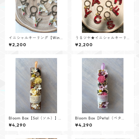
イニシャルキーリング【Wint
うるツヤ★イニシャルキーリ
er Memoryシリーズ】
ング【Glitter Heartシリー
¥2,200
¥2,200
ズ】
Bloom Box【Sol（ソル）】メ
Bloom Box【Petal（ペタ
ッセージカード付けられます✨
ル）】メッセージカード付け
¥4,290
¥4,290
られます✨