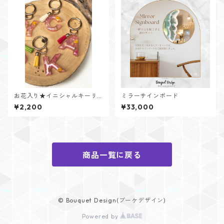
お花入り★イニシャルキーリ
ミラーサインボード
ング【Flower Jewelシリー
¥2,200
¥33,000
ズ】
商品一覧に戻る
© Bouquet Design(ブーケデザイン)
Powered by