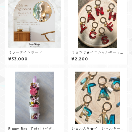
ミラーサインボード
うるツヤ★イニシャルキーリ
ング【Glitter Heartシリー
¥33,000
¥2,200
ズ】
Bloom Box【Petal（ペタ
シェル入り★イニシャルキー