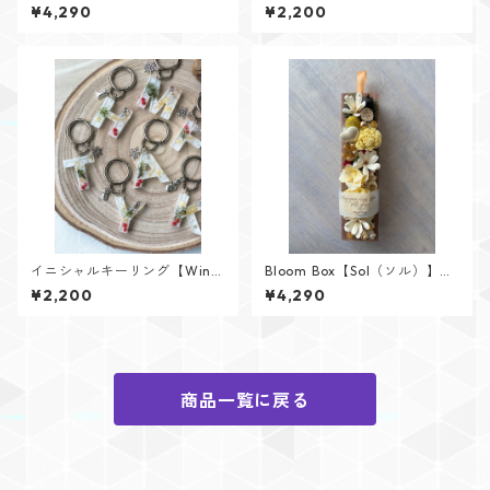
ル）】メッセージカード付け
リング【Cristal Oceanシリー
¥4,290
¥2,200
られます✨
ズ】
イニシャルキーリング【Wint
Bloom Box【Sol（ソル）】メ
er Memoryシリーズ】
ッセージカード付けられます✨
¥2,200
¥4,290
商品一覧に戻る