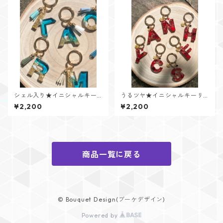
シェル入り★イニシャルキー
うるツヤ★イニシャルキーリ
リング【Cristal Oceanシリー
ング【Glitter Heartシリー
¥2,200
¥2,200
ズ】
ズ】
商品一覧に戻る
© Bouquet Design(ブーケデザイン)
Powered by