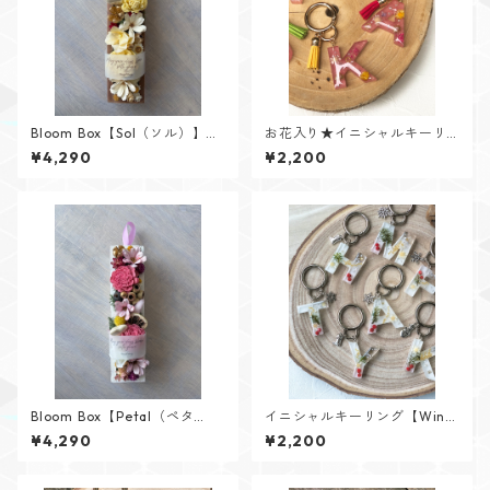
Bloom Box【Sol（ソル）】メ
お花入り★イニシャルキーリ
ッセージカード付けられます✨
ング【Flower Jewelシリー
¥4,290
¥2,200
ズ】
Bloom Box【Petal（ペタ
イニシャルキーリング【Wint
ル）】メッセージカード付け
er Memoryシリーズ】
¥4,290
¥2,200
られます✨