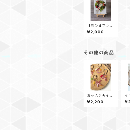
【母の日フラワ
ーリースボー
¥2,000
ド】ダリア×ア
ジサイ
その他の商品
お花入り★イニ
イ
シャルキーリン
リ
¥2,200
¥
グ【Flower Je
r 
welシリーズ】
ー