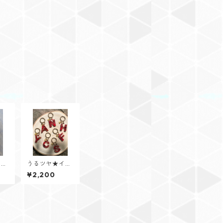
【So
うるツヤ★イニ
メッ
シャルキーリン
¥2,200
ド付
グ【Glitter He
artシリーズ】