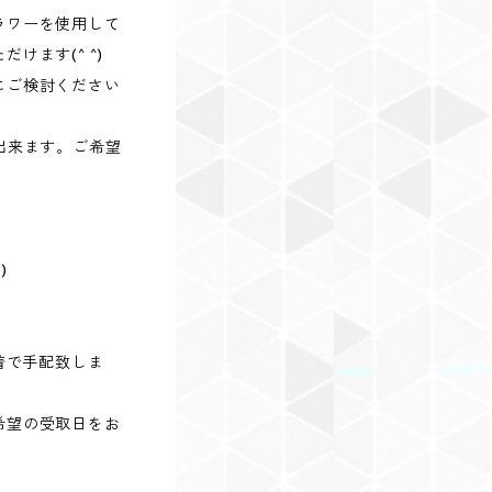
ラワーを使用して
けます(^ ^)
にご検討ください
出来ます。ご希望
)
着で手配致しま
希望の受取日をお