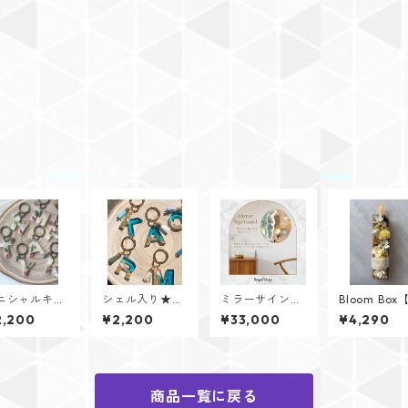
ニシャルキー
シェル入り★イ
ミラーサインボ
Bloom Box
ング【Winte
ニシャルキーリ
ード
l（ソル）】
2,200
¥2,200
¥33,000
¥4,290
Memoryシリ
ング【Cristal
セージカー
ズ】
Oceanシリー
けられます✨
ズ】
商品一覧に戻る