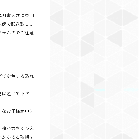
説明書と共に専用
状態で配送致しま
ませんのでご注意
げて変色する恐れ
管は避けて下さ
さなお子様が口に
。
、強い力をくわえ
がかかると破損す