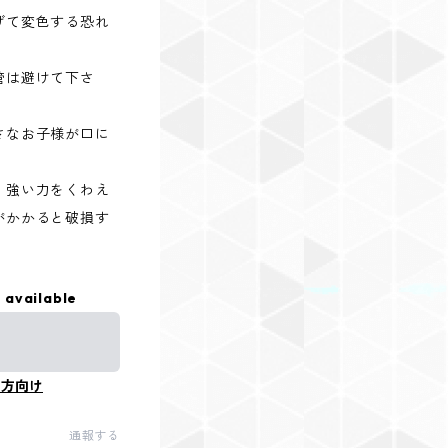
げて変色する恐れ
管は避けて下さ
さなお子様が口に
。
、強い力をくわえ
がかかると破損す
 available
の方向け
通報する