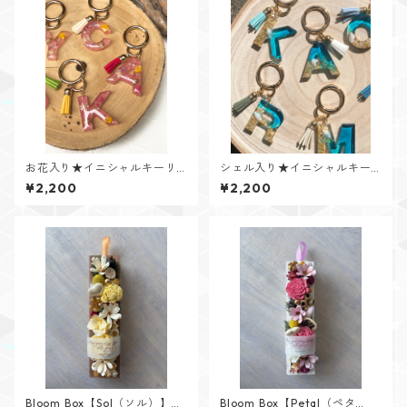
お花入り★イニシャルキーリ
シェル入り★イニシャルキー
ング【Flower Jewelシリー
リング【Cristal Oceanシリー
¥2,200
¥2,200
ズ】
ズ】
Bloom Box【Sol（ソル）】メ
Bloom Box【Petal（ペタ