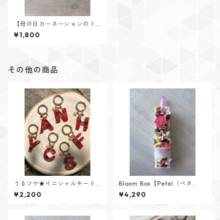
【母の日カーネーションのミ
ニスワッグボード】I
¥1,800
その他の商品
うるツヤ★イニシャルキーリ
Bloom Box【Petal（ペタ
ング【Glitter Heartシリー
ル）】メッセージカード付け
¥2,200
¥4,290
ズ】
られます✨