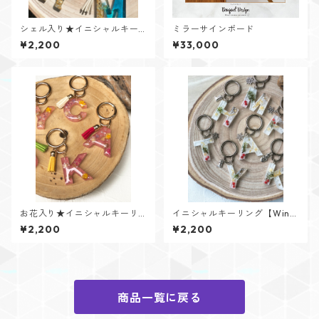
シェル入り★イニシャルキー
ミラーサインボード
リング【Cristal Oceanシリー
¥2,200
¥33,000
ズ】
お花入り★イニシャルキーリ
イニシャルキーリング【Wint
ング【Flower Jewelシリー
er Memoryシリーズ】
¥2,200
¥2,200
ズ】
商品一覧に戻る