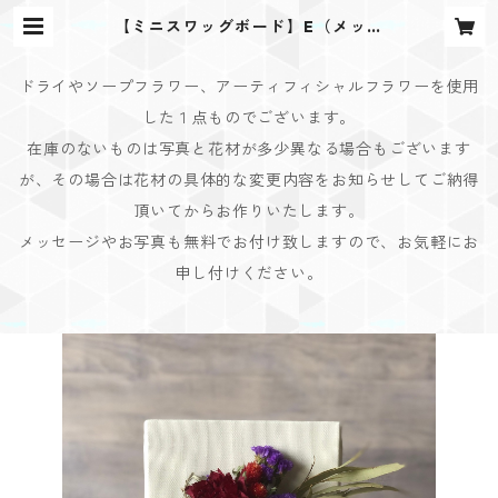
【ミニスワッグボード】E（メッセ
ージはお誕生日や記念日仕様等に変
更できます！） | Bouquet Design
(ブーケデザイン)
ドライやソープフラワー、アーティフィシャルフラワーを使用
した１点ものでございます。
在庫のないものは写真と花材が多少異なる場合もございます
が、その場合は花材の具体的な変更内容をお知らせしてご納得
頂いてからお作りいたします。
メッセージやお写真も無料でお付け致しますので、お気軽にお
申し付けください。