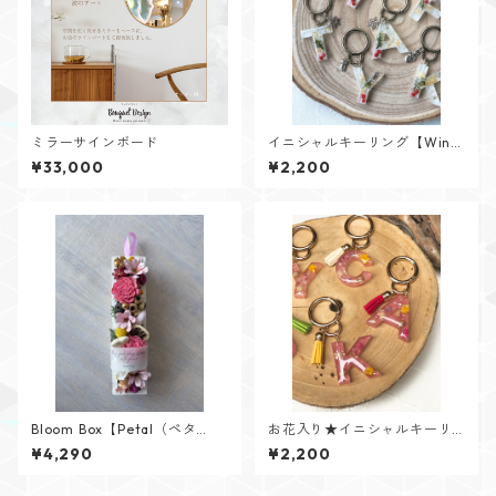
ミラーサインボード
イニシャルキーリング【Wint
er Memoryシリーズ】
¥33,000
¥2,200
Bloom Box【Petal（ペタ
お花入り★イニシャルキーリ
ル）】メッセージカード付け
ング【Flower Jewelシリー
¥4,290
¥2,200
られます✨
ズ】