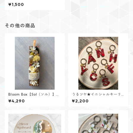
ーム】ご予約分商品
¥1,500
その他の商品
Bloom Box【Sol（ソル）】メ
うるツヤ★イニシャルキーリ
ッセージカード付けられます✨
ング【Glitter Heartシリー
¥4,290
¥2,200
ズ】