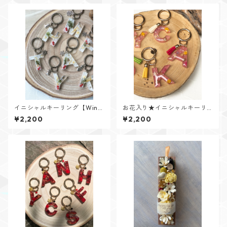
イニシャルキーリング【Wint
お花入り★イニシャルキーリ
er Memoryシリーズ】
ング【Flower Jewelシリー
¥2,200
¥2,200
ズ】