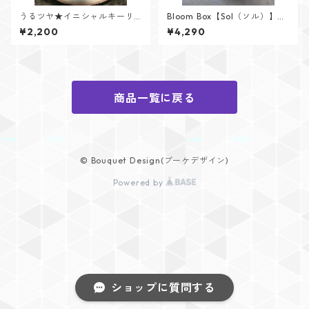
うるツヤ★イニシャルキーリ
Bloom Box【Sol（ソル）】メ
ング【Glitter Heartシリー
ッセージカード付けられます✨
¥2,200
¥4,290
ズ】
商品一覧に戻る
© Bouquet Design(ブーケデザイン)
Powered by
ショップに質問する