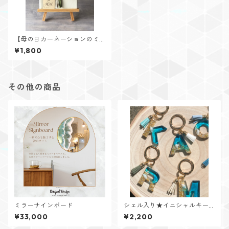
【母の日カーネーションのミ
ニスワッグボード】B
¥1,800
その他の商品
ミラーサインボード
シェル入り★イニシャルキー
リング【Cristal Oceanシリー
¥33,000
¥2,200
ズ】