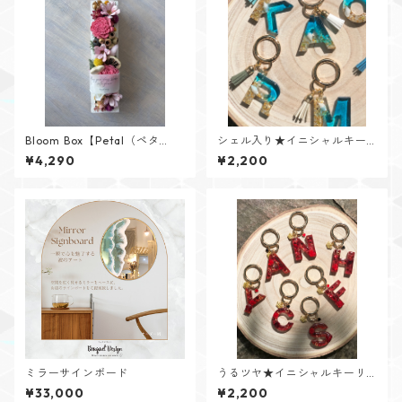
Bloom Box【Petal（ペタ
シェル入り★イニシャルキー
ル）】メッセージカード付け
リング【Cristal Oceanシリー
¥4,290
¥2,200
られます✨
ズ】
ミラーサインボード
うるツヤ★イニシャルキーリ
ング【Glitter Heartシリー
¥33,000
¥2,200
ズ】