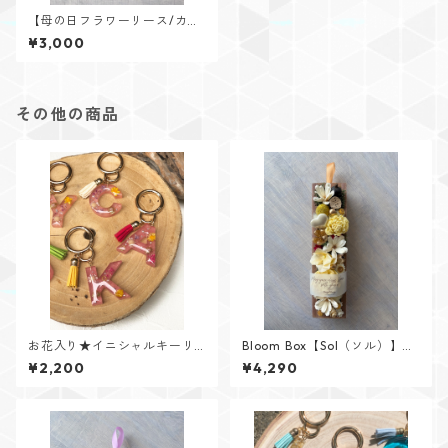
【母の日フラワーリース/カー
ネーション&ガーベラ】
¥3,000
その他の商品
お花入り★イニシャルキーリ
Bloom Box【Sol（ソル）】メ
ング【Flower Jewelシリー
ッセージカード付けられます✨
¥2,200
¥4,290
ズ】