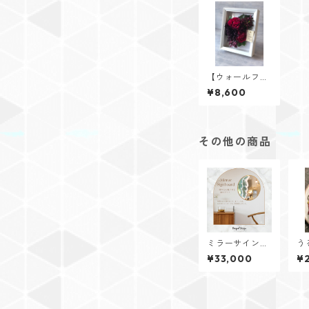
【ウォールフラ
ワー/ダリアア
¥8,600
レンジ】（メッ
セージはお誕生
日や記念日仕様
等に変更できま
す！）
その他の商品
ミラーサインボ
う
ード
シ
¥33,000
¥
グ【
a