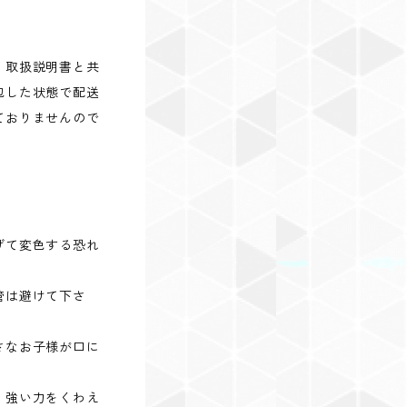
、取扱説明書と共
包した状態で配送
ておりませんので
げて変色する恐れ
管は避けて下さ
さなお子様が口に
。
、強い力をくわえ