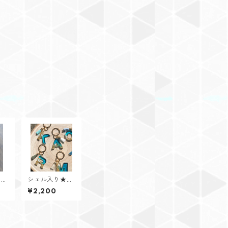
【So
シェル入り★イ
メッ
ニシャルキーリ
¥2,200
ド付
ング【Cristal
Oceanシリー
ズ】