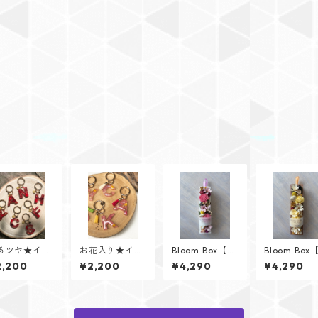
るツヤ★イニ
お花入り★イニ
Bloom Box【Pe
Bloom Box
ャルキーリン
シャルキーリン
tal（ペタ
l（ソル）】
2,200
¥2,200
¥4,290
¥4,290
Glitter He
グ【Flower Je
ル）】メッセー
セージカー
rtシリーズ】
welシリーズ】
ジカード付けら
けられます✨
れます✨