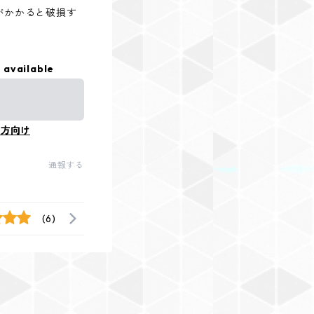
がかかると破損す
 available
の方向け
通報する
(6)