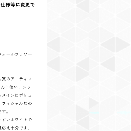
日仕様等に変更で
ウォールフラワー
品質のアーティフ
だんに使い、シッ
をメインにボリュ
ィフィシャルなの
です。
やすいホワイトで
見応え十分です。