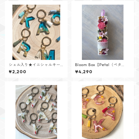
シェル入り★イニシャルキー
Bloom Box【Petal（ペタ
リング【Cristal Oceanシリー
ル）】メッセージカード付け
¥2,200
¥4,290
ズ】
られます✨