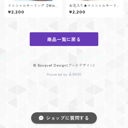
イニシャルキーリング【Wint
お花入り★イニシャルキーリ
er Memoryシリーズ】
ング【Flower Jewelシリー
¥2,200
¥2,200
ズ】
商品一覧に戻る
© Bouquet Design(ブーケデザイン)
Powered by
ショップに質問する