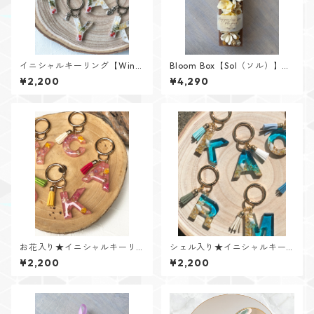
イニシャルキーリング【Wint
Bloom Box【Sol（ソル）】メ
er Memoryシリーズ】
ッセージカード付けられます✨
¥2,200
¥4,290
お花入り★イニシャルキーリ
シェル入り★イニシャルキー
ング【Flower Jewelシリー
リング【Cristal Oceanシリー
¥2,200
¥2,200
ズ】
ズ】