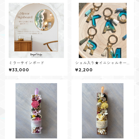
ミラーサインボード
シェル入り★イニシャルキー
リング【Cristal Oceanシリー
¥33,000
¥2,200
ズ】