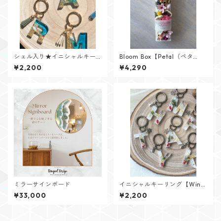
シェル入り★イニシャルキー
Bloom Box【Petal（ペタ
リング【Cristal Oceanシリー
ル）】メッセージカード付け
¥2,200
¥4,290
ズ】
られます✨
ミラーサインボード
イニシャルキーリング【Wint
er Memoryシリーズ】
¥33,000
¥2,200