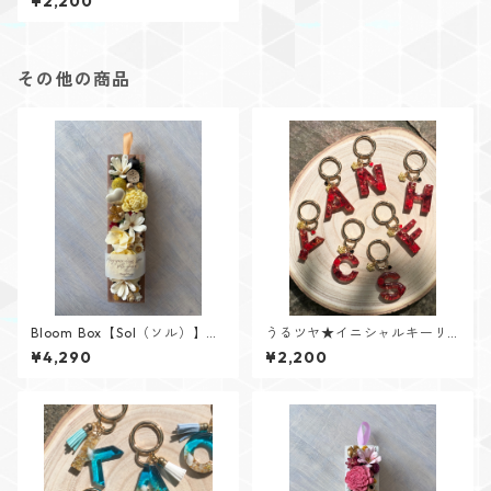
¥2,200
ズ】
その他の商品
Bloom Box【Sol（ソル）】メ
うるツヤ★イニシャルキーリ
ッセージカード付けられます✨
ング【Glitter Heartシリー
¥4,290
¥2,200
ズ】